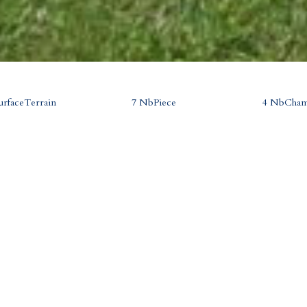
urfaceTerrain
7 NbPiece
4 NbCham