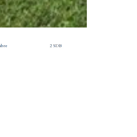
bre
2 SDB