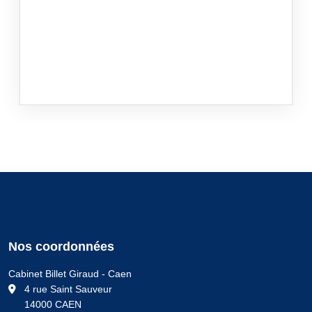
Nos coordonnées
Cabinet Billet Giraud - Caen
C
4 rue Saint Sauveur
14000 CAEN