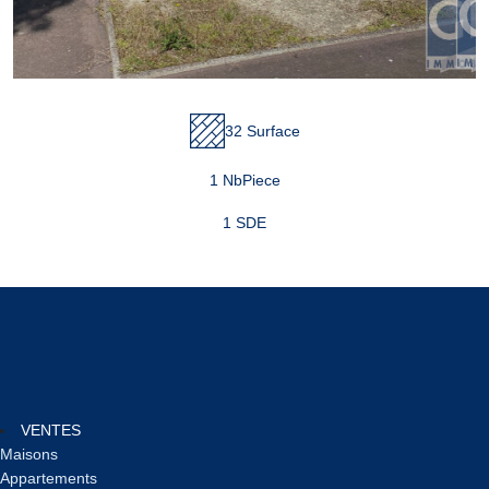
32 Surface
1 NbPiece
1 SDE
VENTES
Maisons
Appartements