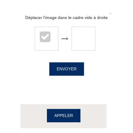
Déplacer l'image dans le cadre vide à droite
Cabinet Billet Giraud - Caen
4 rue Saint Sauveur
ENVOYER
14000 CAEN
02.31.39.71.01
APPELER