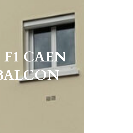
 F1 CAEN
 BALCON