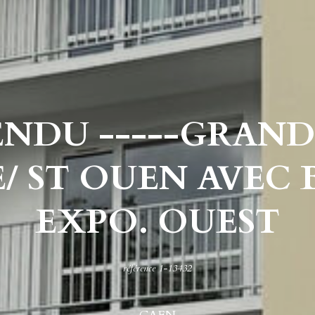
ENDU -----GRAND
E/ ST OUEN AVEC
EXPO. OUEST
référence 1-13432