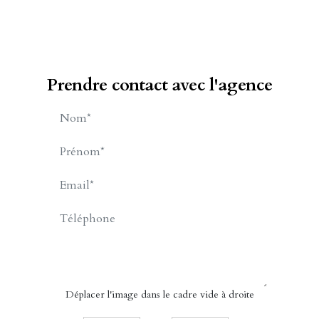
Prendre contact avec l'agence
Cabinet Billet Giraud - Merville-
Franceville-Plage
57 Avenue de Paris
14810 MERVILLE FRANCEVILLE PLAGE
02.31.24.79.79
APPELER
Déplacer l'image dans le cadre vide à droite