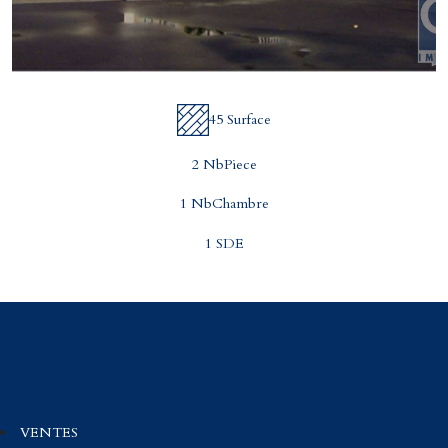
45 Surface
2 NbPiece
1 NbChambre
1 SDE
VENTES