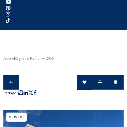
Accueil
2 pièces
Ref. : 1-12965
Partage :
VENDU