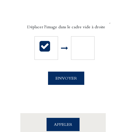
Déplacer l'image dans le cadre vide à droite
Cabinet Billet Giraud - Caen
4 rue Saint Sauveur
ENVOYER
14000 CAEN
02.31.39.71.01
APPELER