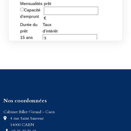
Nos coordonnées
Cabinet Billet Giraud - Caen
C
4 rue Saint Sauveur
14000 CAEN