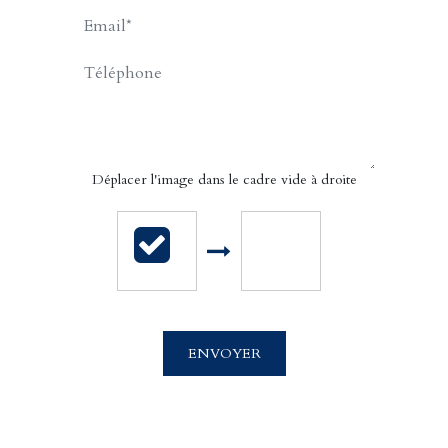
APPELER
CONTACT.MAIL
Déplacer l'image dans le cadre vide à droite
Cabinet Billet Giraud - Caen
4 rue Saint Sauveur
ENVOYER
14000 CAEN