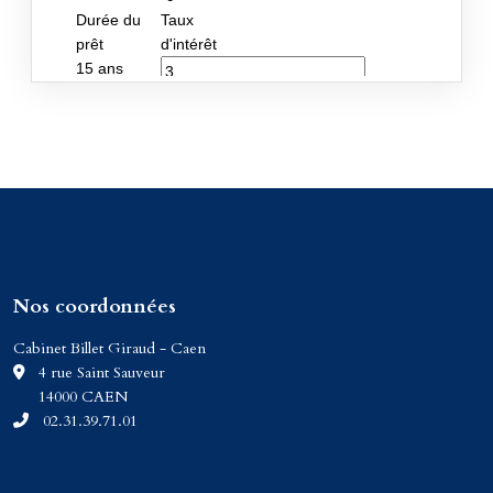
Nos coordonnées
Cabinet Billet Giraud - Caen
C
4 rue Saint Sauveur
14000 CAEN
02.31.39.71.01