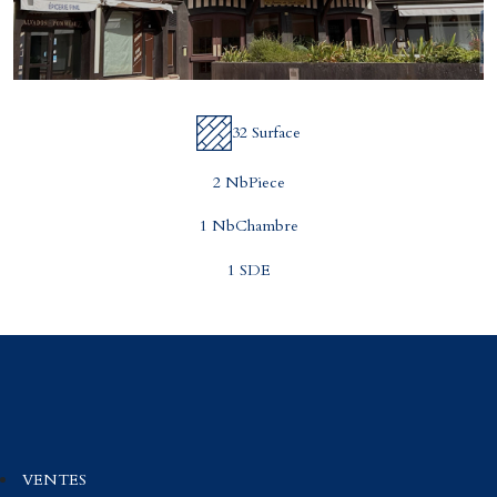
32 Surface
2 NbPiece
1 NbChambre
1 SDE
VENTES