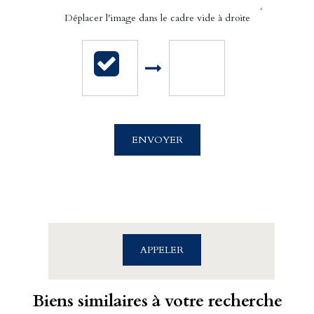
Déplacer l'image dans le cadre vide à droite
Cabinet Billet Giraud - Deauville
34 bis Rue Gambetta
ENVOYER
14800 DEAUVILLE
02.31.98.98.65
APPELER
Biens similaires à votre recherche