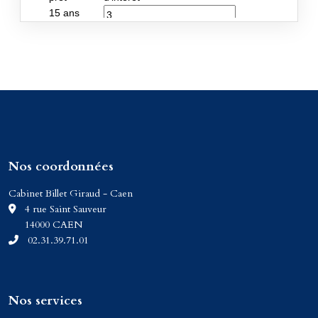
Nos coordonnées
Cabinet Billet Giraud - Caen
C
4 rue Saint Sauveur
14000 CAEN
02.31.39.71.01
Nos services