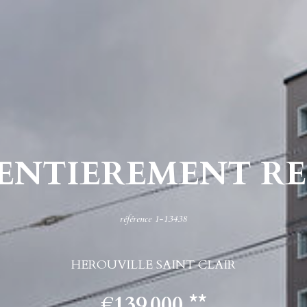
P ENTIEREMENT R
référence 1-13438
HEROUVILLE SAINT CLAIR
€139 000
**