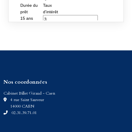
Nos coordonnées
Cabinet Billet Giraud - Caen
C
4 rue Saint Sauveur
14000 CAEN
02.31.39.71.01