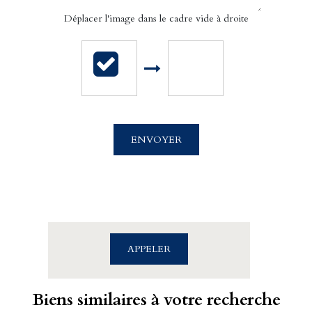
Déplacer l'image dans le cadre vide à droite
Cabinet Billet Giraud - Caen
4 rue Saint Sauveur
ENVOYER
14000 CAEN
02.31.39.71.01
APPELER
Biens similaires à votre recherche