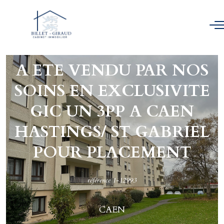
A ETE VENDU PAR NOS
SOINS EN EXCLUSIVITE
GIC UN 3PP A CAEN
HASTINGS/ ST GABRIEL
POUR PLACEMENT
référence 1-12993
CAEN