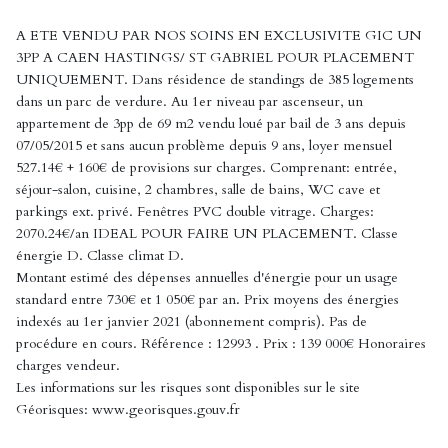
A ETE VENDU PAR NOS SOINS EN EXCLUSIVITE GIC UN
3PP A CAEN HASTINGS/ ST GABRIEL POUR PLACEMENT
UNIQUEMENT. Dans résidence de standings de 385 logements
dans un parc de verdure. Au 1er niveau par ascenseur, un
appartement de 3pp de 69 m2 vendu loué par bail de 3 ans depuis
07/05/2015 et sans aucun problème depuis 9 ans, loyer mensuel
527.14€ + 160€ de provisions sur charges. Comprenant: entrée,
séjour-salon, cuisine, 2 chambres, salle de bains, WC cave et
parkings ext. privé. Fenêtres PVC double vitrage. Charges:
2070.24€/an IDEAL POUR FAIRE UN PLACEMENT. Classe
énergie D. Classe climat D.
Montant estimé des dépenses annuelles d'énergie pour un usage
standard entre 730€ et 1 050€ par an. Prix moyens des énergies
indexés au 1er janvier 2021 (abonnement compris). Pas de
procédure en cours. Référence : 12993 . Prix : 139 000€ Honoraires
charges vendeur.
Les informations sur les risques sont disponibles sur le site
Géorisques: www.georisques.gouv.fr