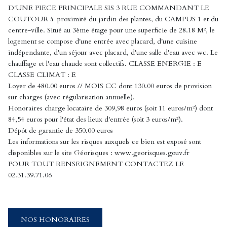
D'UNE PIECE PRINCIPALE SIS 3 RUE COMMANDANT LE
COUTOUR à proximité du jardin des plantes, du CAMPUS 1 et du
centre-ville. Situé au 3ème étage pour une superficie de 28.18 M², le
logement se compose d'une entrée avec placard, d'une cuisine
indépendante, d'un séjour avec placard, d'une salle d'eau avec wc. Le
chauffage et l'eau chaude sont collectifs. CLASSE ENERGIE : E
CLASSE CLIMAT : E
Loyer de 480.00 euros // MOIS CC dont 130.00 euros de provision
sur charges (avec régularisation annuelle).
Honoraires charge locataire de 309,98 euros (soit 11 euros/m²) dont
84,54 euros pour l'état des lieux d'entrée (soit 3 euros/m²).
Dépôt de garantie de 350.00 euros
Les informations sur les risques auxquels ce bien est exposé sont
disponibles sur le site Géorisques : www.georisques.gouv.fr
POUR TOUT RENSEIGNEMENT CONTACTEZ LE
02.31.39.71.06
NOS HONORAIRES