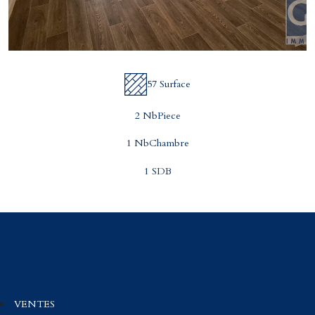
57 Surface
2 NbPiece
1 NbChambre
1 SDB
VENTES