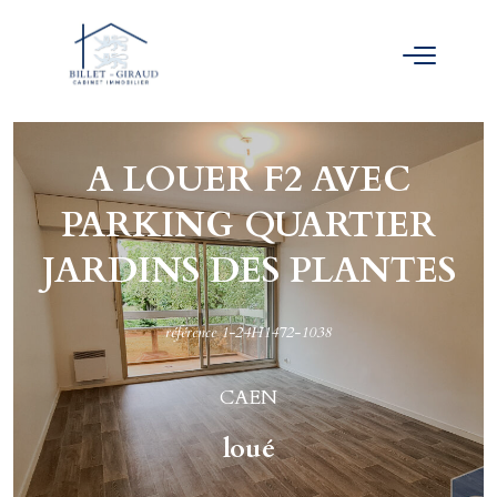
A LOUER F2 AVEC
PARKING QUARTIER
JARDINS DES PLANTES
référence 1-24H1472-1038
CAEN
loué