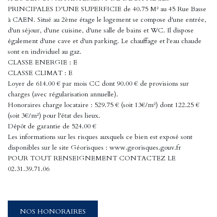
PRINCIPALES D'UNE SUPERFICIE de 40.75 M² au 45 Rue Basse
à CAEN. Situé au 2ème étage le logement se compose d'une entrée,
d'un séjour, d'une cuisine, d'une salle de bains et WC. Il dispose
également d'une cave et d'un parking. Le chauffage et l'eau chaude
sont en individuel au gaz.
CLASSE ENERGIE : E
CLASSE CLIMAT : E
Loyer de 614.00 € par mois CC dont 90.00 € de provisions sur
charges (avec régularisation annuelle).
Honoraires charge locataire : 529.75 € (soit 13€/m²) dont 122.25 €
(soit 3€/m²) pour l'état des lieux.
Dépôt de garantie de 524.00 €
Les informations sur les risques auxquels ce bien est exposé sont
disponibles sur le site Géorisques : www.georisques.gouv.fr
POUR TOUT RENSEIGNEMENT CONTACTEZ LE
02.31.39.71.06
NOS HONORAIRES