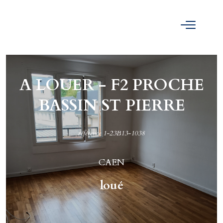
A LOUER - F2 PROCHE
BASSIN ST PIERRE
référence 1-23B13-1038
CAEN
loué