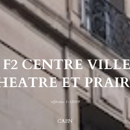
 F2 CENTRE VILL
HEATRE ET PRAIR
référence 1-120S9
CAEN