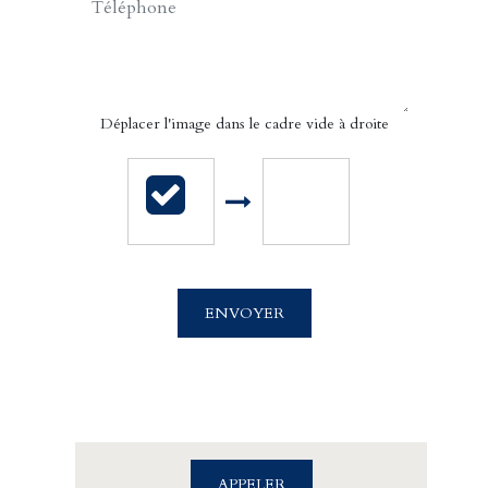
CONTACT.MAIL
Déplacer l'image dans le cadre vide à droite
Cabinet Billet Giraud - Deauville
34 bis Rue Gambetta
ENVOYER
14800 DEAUVILLE
02.31.98.98.65
APPELER