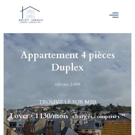
Appartement 4 pièces
Duplex
référence 2-858
TROUVILLE SUR MER
Loyer €1 130/mois
charges comprises **