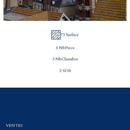
73 Surface
4 NbPiece
3 NbChambre
2 SDB
VENTES