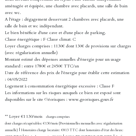
aménagée et équipée, une chambre avec placards, une salle de bain
avec wc.
A l'étage : dégagement desservant 2 chambres avec placards, une
salle de bain et wc indépendant.
Le bien bénéficie d'une cave et d'une place de parking.
Classe énergétique : F Classe climat: C
Loyer charges comprises : 1130€ dont 130€ de provisions sur charges
(avec régularisation annuelle)
Montant estimé des dépenses annuelles d'énergie pour un usage
standard : entre 1780€ et 2450€ TTC/an
Date de référence des prix de l'énergie pour établir cette estimation
: 04/05/2022
Logement à consommation énergétique excessive : Classe F
Les informations sur les risques auxquels ce bien est exposé sont
disponibles sur le site Géorisques : www.georisques.gouv.fr
**
Loyer €1 130/mois
charges comprises
dont charges récupérables: €130/mois (Provisionnelles mensuelles avec régularisation
|
annuelle)
Honoraires charge locataire: €813 TTC
dont honoraires d'état des lieux: