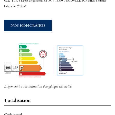
|
|
|
€222 TTC
Dépôt de garantie: €1 000
14360 TROUVILLE SUR MER
Surface
habitable: 73.9m²
NOS HONORAIRES
Logement à consommation énergétique excessive.
Localisation
Code postal