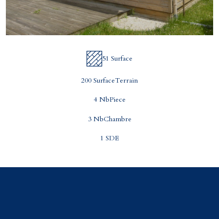
51 Surface
200 SurfaceTerrain
4 NbPiece
3 NbChambre
1 SDE