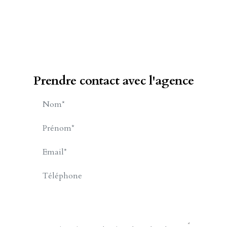
Prendre contact avec l'agence
Cabinet Billet Giraud - Merville-
Franceville-Plage
57 Avenue de Paris
14810 MERVILLE FRANCEVILLE PLAGE
02.31.24.79.79