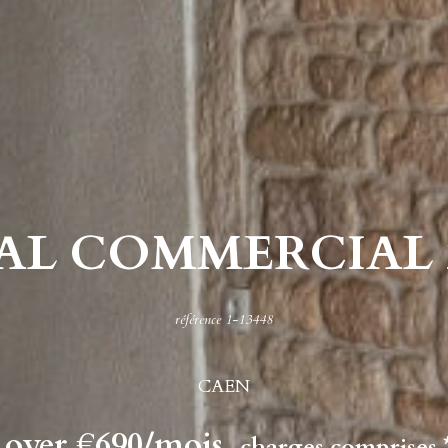
AL COMMERCIAL 2
référence 1-13448
CAEN
Loyer €690/mois
charges comprises 