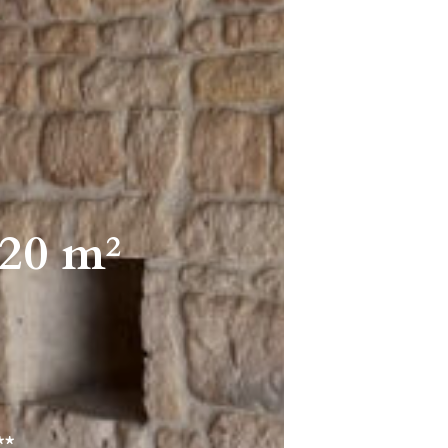
0 m²
**