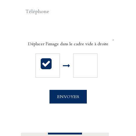
Déplacer l'image dans le cadre vide à droite
Cabinet Billet Giraud - Caen
4 rue Saint Sauveur
14000 CAEN
ENVOYER
02.31.39.71.01
APPELER