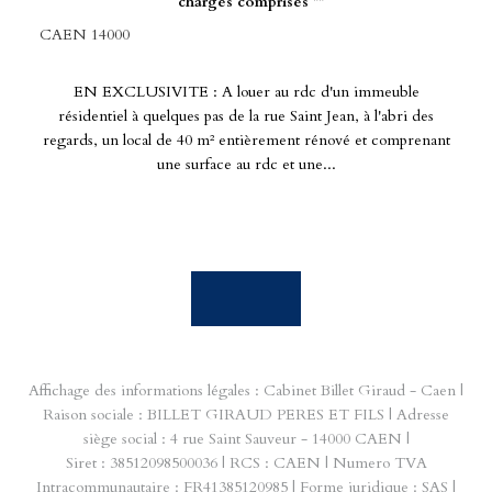
charges comprises **
CAEN 14000
EN EXCLUSIVITE : A louer au rdc d'un immeuble
résidentiel à quelques pas de la rue Saint Jean, à l'abri des
regards, un local de 40 m² entièrement rénové et comprenant
une surface au rdc et une...
Affichage des informations légales : Cabinet Billet Giraud - Caen |
Raison sociale : BILLET GIRAUD PERES ET FILS | Adresse
siège social : 4 rue Saint Sauveur - 14000 CAEN |
Siret : 38512098500036 | RCS : CAEN | Numero TVA
Intracommunautaire : FR41385120985 | Forme juridique : SAS |