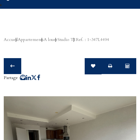
Accueil
Appartements
A louer
Studio T1
Ref. : 1-347L4494
Partage :