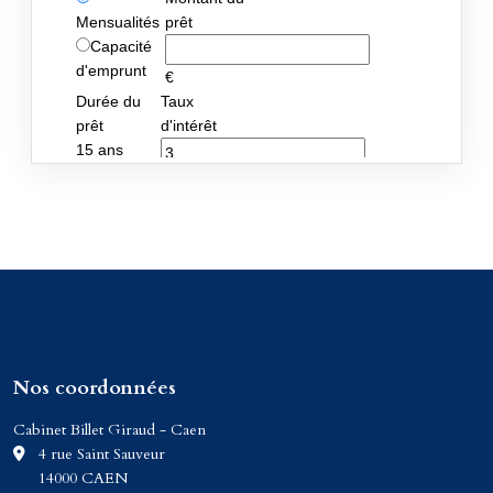
Nos coordonnées
Cabinet Billet Giraud - Caen
C
4 rue Saint Sauveur
14000 CAEN