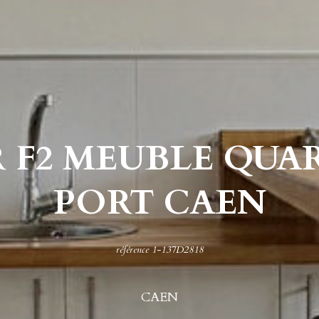
 F2 MEUBLE QUA
PORT CAEN
référence 1-137D2818
CAEN