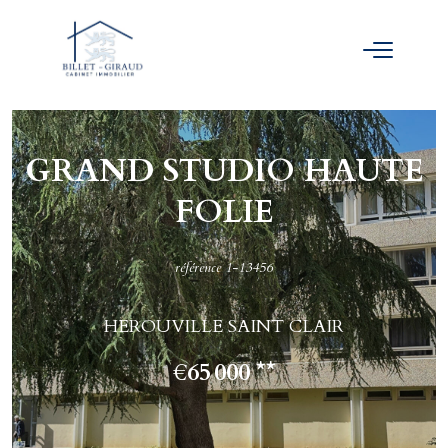
GRAND STUDIO HAUTE
FOLIE
référence 1-13456
HEROUVILLE SAINT CLAIR
€65 000
**