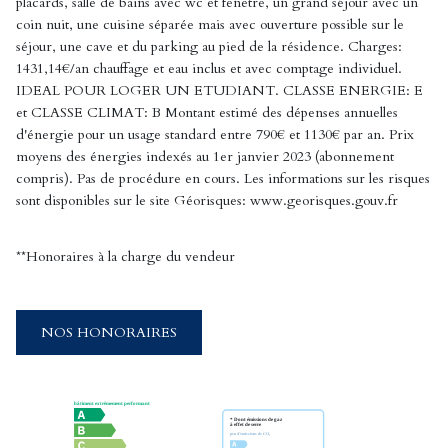
placards, salle de bains avec wc et fenêtre, un grand séjour avec un
coin nuit, une cuisine séparée mais avec ouverture possible sur le
séjour, une cave et du parking au pied de la résidence. Charges:
1431,14€/an chauffage et eau inclus et avec comptage individuel.
IDEAL POUR LOGER UN ETUDIANT. CLASSE ENERGIE: E
et CLASSE CLIMAT: B Montant estimé des dépenses annuelles
d'énergie pour un usage standard entre 790€ et 1130€ par an. Prix
moyens des énergies indexés au 1er janvier 2023 (abonnement
compris). Pas de procédure en cours. Les informations sur les risques
sont disponibles sur le site Géorisques: www.georisques.gouv.fr
**
Honoraires à la charge du vendeur
NOS HONORAIRES