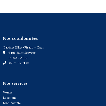
Nos coordonnées
Cabinet Billet Giraud - Caen
C
4 rue Saint Sauveur
14000 CAEN
02.31.39.71.01
Nos services
Ventes
Locations
Mon compte