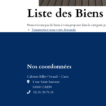
Liste des Biens
Nous n'avons pas de biens à vous proposer dans la catégorie pou
Transmettez-nous votre demande
Nos coordonnées
Cabinet Billet Giraud - Caen
4 rue Saint Sauveur
14000 CAEN
02.31.39.71.01