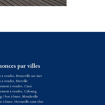
onces par villes
 Billet Giraud - Merville-Franceville-Plage
 à vendre, Benerville sur mer
 à vendre, Eterville
Avenue de Paris
tement à vendre, Caen
810 MERVILLE FRANCEVILLE PLAGE
tement à vendre, Cabourg
31.24.79.79
g / box à louer, Mondeville
x à louer, Herouville saint clair