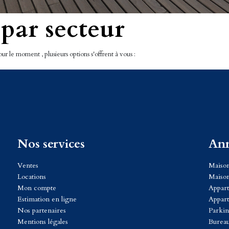
 par secteur
r le moment , plusieurs options s'offrent à vous :
Nos services
Ann
Cabinet Billet Giraud - Deauville
Ventes
Cabinet
Maison
Locations
34 bis Rue Gambetta
Maison
57 
Mon compte
14800 DEAUVILLE
Appar
14
Estimation en ligne
02.31.98.98.65
Appar
02.
Nos partenaires
Parkin
Mentions légales
Bureau