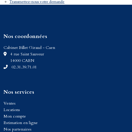
Transmettez-nous votre demande
Nos coordonnées
Cabinet Billet Giraud - Caen
C
4 rue Saint Sauveur
14000 CAEN
02.31.39.71.01
Nos services
Ventes
Locations
Mon compte
Estimation en ligne
Nos partenaires