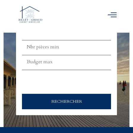
ACHETER
LOUER
TEXT_SEARCH_SELECTIONNEZ
VILLE/CODE POSTAL
RECHERCHER