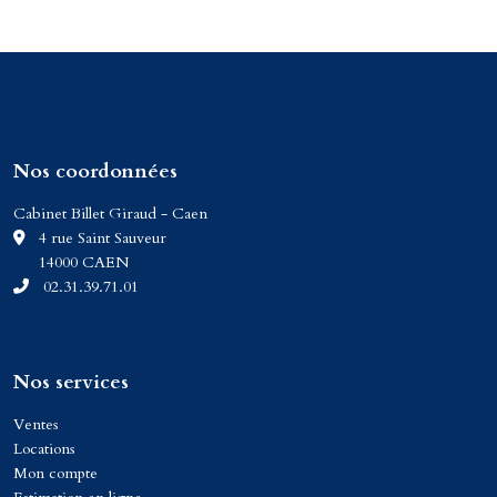
Nos coordonnées
Cabinet Billet Giraud - Caen
C
4 rue Saint Sauveur
14000 CAEN
02.31.39.71.01
Nos services
Ventes
Locations
Mon compte