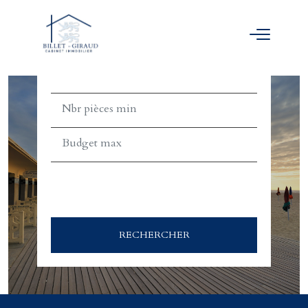
ACHETER
LOUER
TEXT_SEARCH_SELECTIONNEZ
VILLE/CODE POSTAL
RECHERCHER