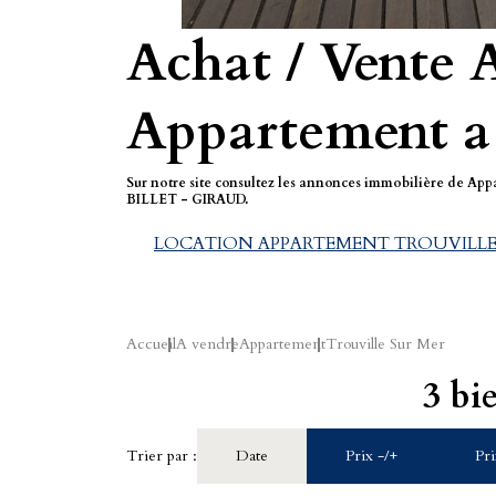
Achat / Vente 
Appartement a 
Sur notre site consultez les annonces immobilière de Ap
BILLET - GIRAUD.
LOCATION APPARTEMENT TROUVILLE
Accueil
A vendre
Appartement
Trouville Sur Mer
3 bi
Trier par :
Date
Prix -/+
Pri